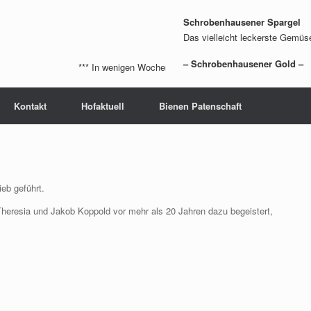
Schrobenhausener Spargel
Das vielleicht leckerste Gemüs
– Schrobenhausener Gold –
*** In wenigen Wochen wird die Spargelsaison 2026 beginn
Kontakt
Hofaktuell
Bienen Patenschaft
ieb geführt.
Theresia und Jakob Koppold vor mehr als 20 Jahren dazu begeistert,