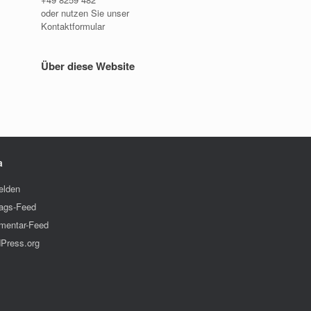
oder nutzen Sie unser
Kontaktformular
Über diese Website
a
lden
rags-Feed
entar-Feed
Press.org