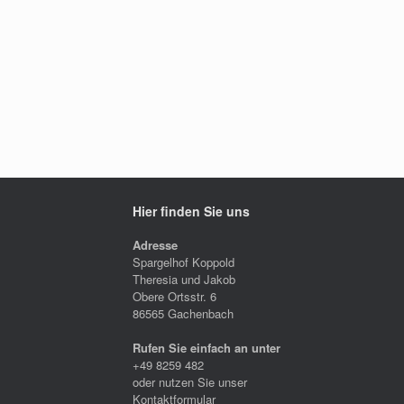
Hier finden Sie uns
Adresse
Spargelhof Koppold
Theresia und Jakob
Obere Ortsstr. 6
86565 Gachenbach
Rufen Sie einfach an unter
+49 8259 482
oder nutzen Sie unser
Kontaktformular