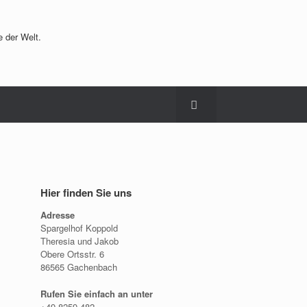
e der Welt.
en ***
Hier finden Sie uns
Adresse
Spargelhof Koppold
Theresia und Jakob
Obere Ortsstr. 6
86565 Gachenbach
Rufen Sie einfach an unter
+49 8259 482